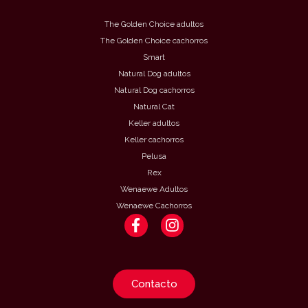
The Golden Choice adultos
The Golden Choice cachorros
Smart
Natural Dog adultos
Natural Dog cachorros
Natural Cat
Keller adultos
Keller cachorros
Pelusa
Rex
Wenaewe Adultos
Wenaewe Cachorros
F
I
a
n
c
s
e
t
b
a
Contacto
o
g
o
r